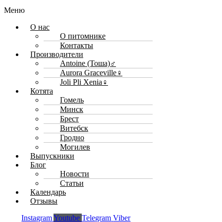
Меню
О нас
О питомнике
Контакты
Производители
Antoine (Тоша)♂
Aurora Graceville♀
Joli Pli Xenia♀
Котята
Гомель
Минск
Брест
Витебск
Гродно
Могилев
Выпускники
Блог
Новости
Статьи
Календарь
Отзывы
Instagram
Youtube
Telegram
Viber