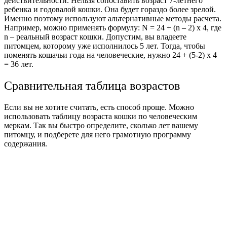
действительности. Нельзя сопоставить возраст 7-летнего
ребенка и годовалой кошки. Она будет гораздо более зрелой.
Именно поэтому используют альтернативные методы расчета.
Например, можно применять формулу:
N = 24 + (n – 2) х 4,
где
n – реальный возраст кошки.
Допустим, вы владеете
питомцем, которому уже исполнилось 5 лет. Тогда, чтобы
поменять
кошачьи года на человеческие
, нужно 24 + (5-2) х 4
= 36 лет.
Сравнительная таблица возрастов
Если вы не хотите считать, есть способ проще. Можно
использовать
таблицу возраста кошки по человеческим
меркам
. Так вы быстро определите, сколько лет вашему
питомцу, и подберете для него грамотную программу
содержания.