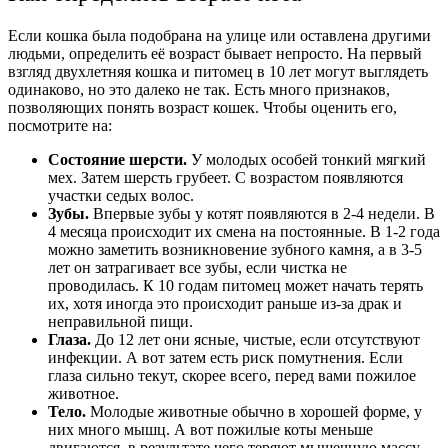
Если кошка была подобрана на улице или оставлена другими
людьми, определить её возраст бывает непросто. На первый
взгляд двухлетняя кошка и питомец в 10 лет могут выглядеть
одинаково, но это далеко не так. Есть много признаков,
позволяющих понять
возраст кошек
. Чтобы оценить его,
посмотрите на:
Состояние шерсти.
У молодых особей тонкий мягкий
мех. Затем шерсть грубеет. С возрастом появляются
участки седых волос.
Зубы.
Впервые зубы у котят появляются в 2-4 недели. В
4 месяца происходит их смена на постоянные. В 1-2 года
можно заметить возникновение зубного камня, а в 3-5
лет он затрагивает все зубы, если чистка не
проводилась. К 10 годам питомец может начать терять
их, хотя иногда это происходит раньше из-за драк и
неправильной пищи.
Глаза.
До 12 лет они ясные, чистые, если отсутствуют
инфекции. А вот затем есть риск помутнения. Если
глаза сильно текут, скорее всего, перед вами пожилое
животное.
Тело.
Молодые животные обычно в хорошей форме, у
них много мышц. А вот пожилые коты меньше
двигаются, в результате чего теряют мышечную массу.